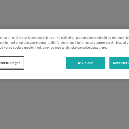
kies til, at få vores hjemmeside til at virke ordentligt, personalisere indhold og reklamer, ti
 sociale medier og analysere vores traffik. Vi deler også information vedrørende din brug af 
å vores sociale medier, i reklamer og med analytiske samarbejdspartnere.
indstillinger
Afvis alle
Accepter 