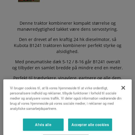
Denne traktor kombinerer kompakt størrelse og
manøvredygtighed takket være dens servostyring.
Den er drevet af en kraftig 24 hk dieselmotor, så
Kubota B1241 traktoren kombinerer perfekt styrke og
alsidighed.
Med pneumatiske dæk 5-12 / 8-16 går B1241 overalt
og tilbyder en samlet bredde på mindre end en meter.
Perfekt til trædyrkere, vinavlere, gartnere og alle dem,
hvor pladsen tælles!
Vi bruger cookies til, at få vores hjemmeside til at virke ordentligt,
personalisere indhold og reklamer, tilbyde funktioner i forhold til sociale
På arbejdet forenkler kraften fra 3-punktsophænget og
medier og analysere vores traffik. Vi deler også information vedrørende din
hydraulikken samt iscenesættelsen af ​​9 AV / 3 AR
brug af vores hjemmeside på vores sociale medier, i reklamer og med
transmissionen dit liv og øger din produktivitet.
analytiske samarbejdspartnere.
Afvis alle
Accepter alle cookies
ANMODE OM ET TILBUD