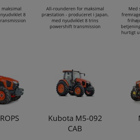
i maksimal
All-rounderen for maksimal
Med s
nyudviklet 8
præstation - produceret i Japan,
fremrage
 transmission
med nyudviklet 8 trins
frihø
powershift transmission
betjenin
hurtigt 
 ROPS
Kubota M5-092
CAB