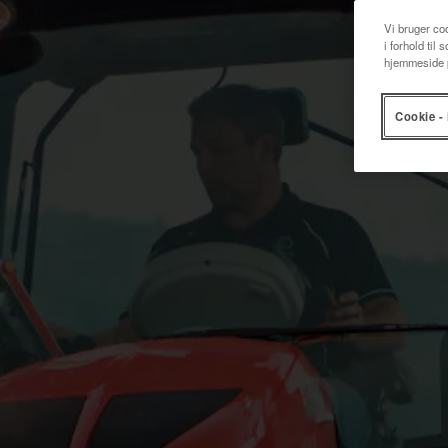
Vi bruger coo
i forhold til
hjemmeside p
Cookie - 