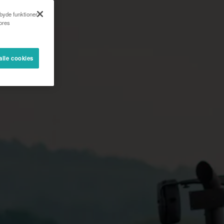
lbyde funktioner
vores
alle cookies