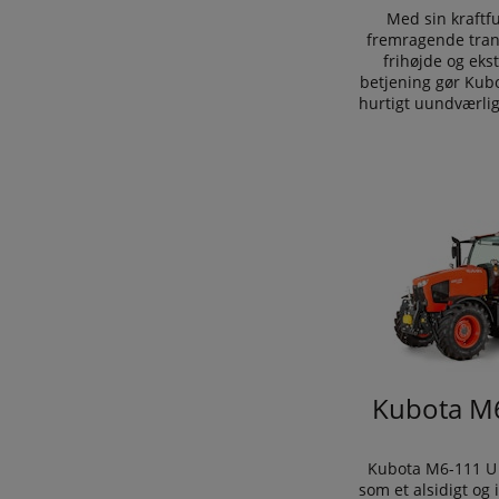
Med sin kraftf
fremragende tran
frihøjde og eks
betjening gør Kub
hurtigt uundværlig
Kubota M
Kubota M6-111 U s
som et alsidigt og i