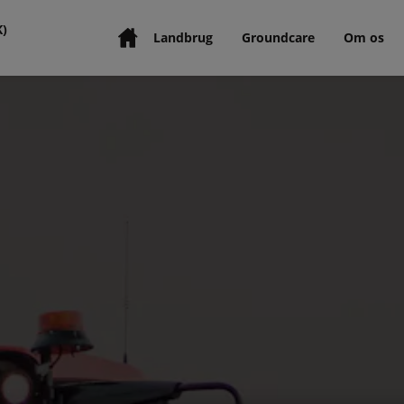
K)
Landbrug
Groundcare
Om os