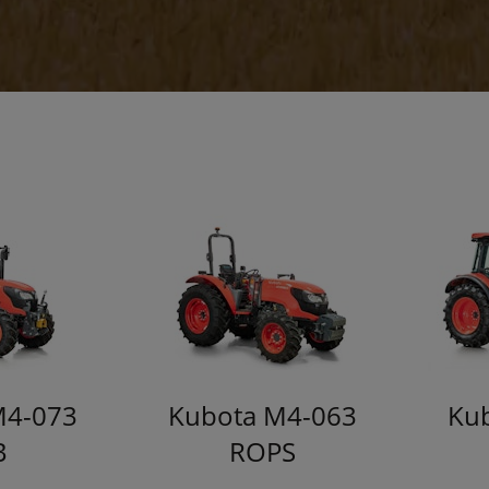
M4-073
Kubota M4-063
Ku
B
ROPS