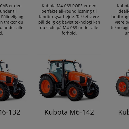
CAB er den
Kubota M4-063 ROPS er den
Kubot
ounder til
perfekte all-round løsning til
ideell
Pålidelig og
landbrugsarbejde. Takket være
landbrug
n traktor du
pålidelig og bevist teknologi kan
være på
å. under alle
du stole på M4-063 under alle
teknologi
d.
forhold.
un
M6-132
Kubota M6-142
Ku