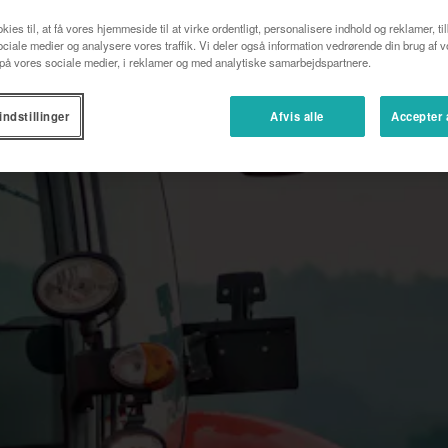
kies til, at få vores hjemmeside til at virke ordentligt, personalisere indhold og reklamer, ti
 sociale medier og analysere vores traffik. Vi deler også information vedrørende din brug af 
å vores sociale medier, i reklamer og med analytiske samarbejdspartnere.
indstillinger
Afvis alle
Accepter 