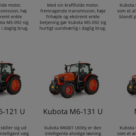
ulde motor,
Med sin kraftfulde motor,
Kubota 
smission, høj
fremragende transmission, høje
som et al
tremt enkle
frihøjde og ekstremt enkle
blandt p
ota M5-092 sig
betjening gør Kubota M5-092 sig
 i daglig brug.
hurtigt uundværlig i daglig brug.
6-121 U
Kubota M6-131 U
killer sig ud
Kubota M6001 Utility er den
Kubota 
ntelligent valg
intelligente alsidige løsning
som et al