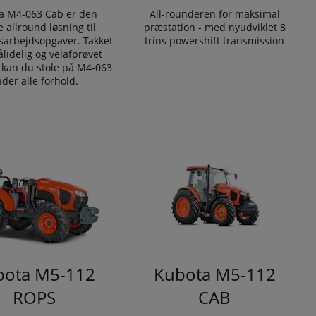
a M4-063 Cab er den
All-rounderen for maksimal
e allround løsning til
præstation - med nyudviklet 8
sarbejdsopgaver. Takket
trins powershift transmission
lidelig og velafprøvet
 kan du stole på M4-063
der alle forhold.
bota M5-112
Kubota M5-112
ROPS
CAB