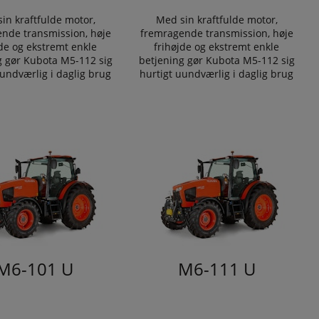
in kraftfulde motor,
Med sin kraftfulde motor,
nde transmission, høje
fremragende transmission, høje
jde og ekstremt enkle
frihøjde og ekstremt enkle
g gør Kubota M5-112 sig
betjening gør Kubota M5-112 sig
uundværlig i daglig brug
hurtigt uundværlig i daglig brug
M6-101 U
M6-111 U