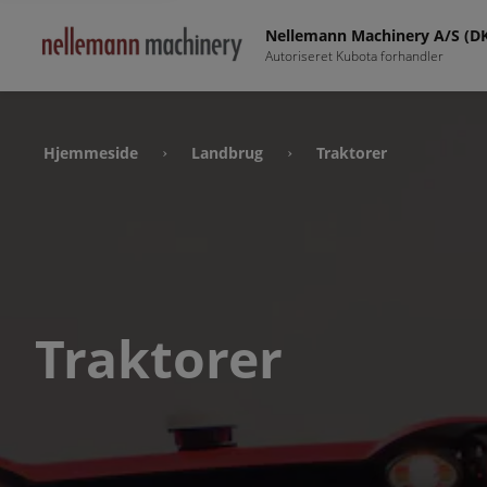
Nellemann Machinery A/S (D
Autoriseret Kubota forhandler
Hjemmeside
Landbrug
Traktorer
›
›
Traktorer