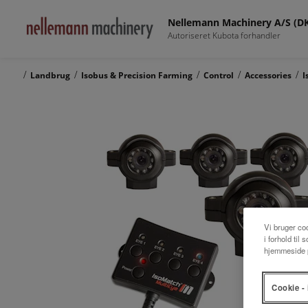
Nellemann Machinery A/S (D
Autoriseret Kubota forhandler
/
/
/
/
/
Landbrug
Isobus & Precision Farming
Control
Accessories
I
Vi bruger coo
i forhold til
hjemmeside p
Cookie - 