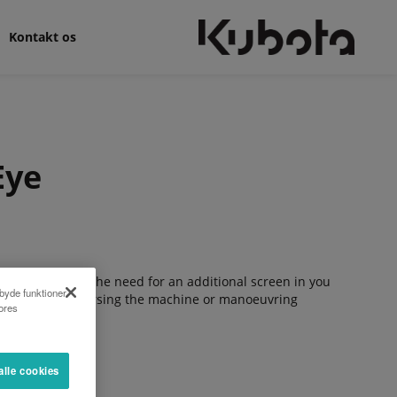
Kontakt os
Eye
ameras without the need for an additional screen in you
lbyde funktioner
ety e.g. when reversing the machine or manoeuvring
vores
alle cookies