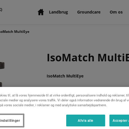
K)
Landbrug
Groundcare
Om os
soMatch MultiEye
IsoMatch Multi
IsoMatch MultiEye
You can easily switch between the c
kies til, at få vores hjemmeside til at virke ordentligt, personalisere indhold og reklamer, ti
tractor cab. This increases the saf
 sociale medier og analysere vores traffik. Vi deler også information vedrørende din brug af 
around obstructions.
å vores sociale medier, i reklamer og med analytiske samarbejdspartnere.
indstillinger
Afvis alle
Accepter 
ANMODE OM ET TILBUD