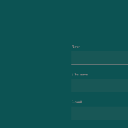
Navn
Efternavn
E-mail