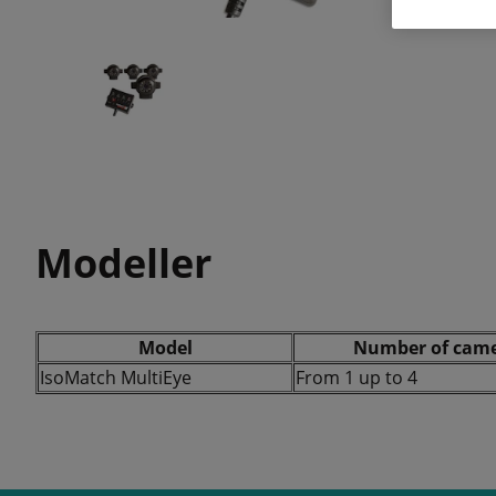
Modeller
Model
Number of cam
IsoMatch MultiEye
From 1 up to 4