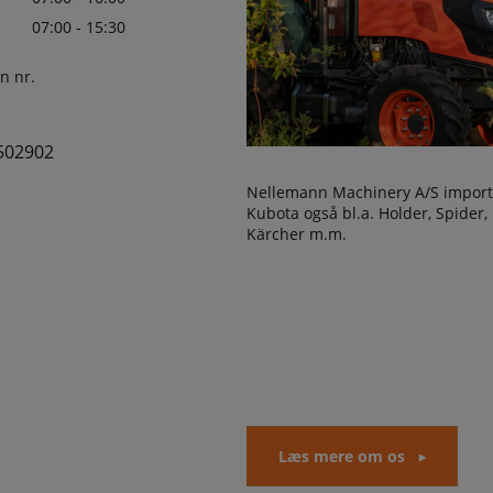
07:00 - 15:30
n nr.
502902
Nellemann Machinery A/S import
Kubota også bl.a. Holder, Spider, 
Kärcher m.m.
Læs mere om os