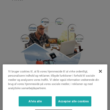
Vi bruger cookies til, at få vores hjemmeside til at virke ordentligt,
personalisere indhold og reklamer, tilbyde funktioner i forhold til sociale
medier og analysere vores traffik. Vi deler også information vedrørende din
brug af vores hjemmeside på vores sociale medier, i reklamer og med
analytiske samarbejdspartnere.
FMIS Compatibilities
Afvis alle
Accepter alle cookies
Kubota tractors and Implements are compatible
with leading FMIS-suppliers