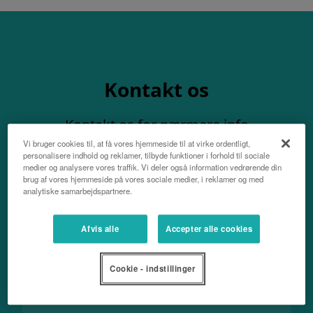
Kontakt os
Kontakt os for nærmere info
Vi bruger cookies til, at få vores hjemmeside til at virke ordentligt,
personalisere indhold og reklamer, tilbyde funktioner i forhold til sociale
medier og analysere vores traffik. Vi deler også information vedrørende din
brug af vores hjemmeside på vores sociale medier, i reklamer og med
analytiske samarbejdspartnere.
Navn
Afvis alle
Accepter alle cookies
Cookie - indstillinger
Efternavn