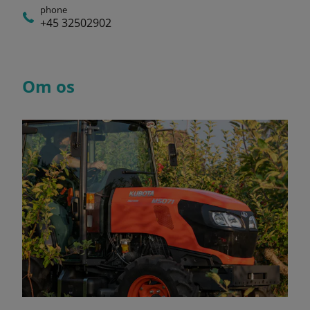
phone
+45 32502902
Om os