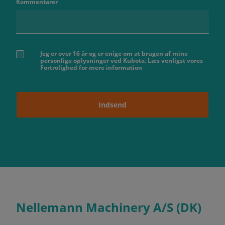
Kommentarer
Jeg er over 16 år og er enige om at brugen af ​​mine
personlige oplysninger ved Kubota. Læs venligst vores
Fortrolighed for mere information
Indsend
Nellemann Machinery A/S (DK)