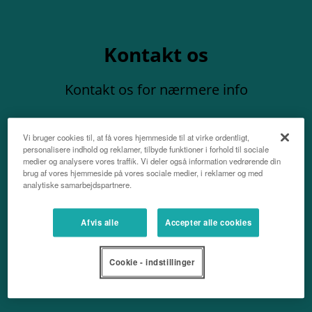
Kontakt os
Kontakt os for nærmere info
Vi bruger cookies til, at få vores hjemmeside til at virke ordentligt,
personalisere indhold og reklamer, tilbyde funktioner i forhold til sociale
medier og analysere vores traffik. Vi deler også information vedrørende din
brug af vores hjemmeside på vores sociale medier, i reklamer og med
analytiske samarbejdspartnere.
Navn
Afvis alle
Accepter alle cookies
Efternavn
Cookie - indstillinger